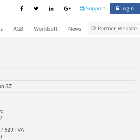
Support
Login
Partner-Website
tz
AGB
Worldsoft
News
on SZ
yz
2
27.829 TVA
9